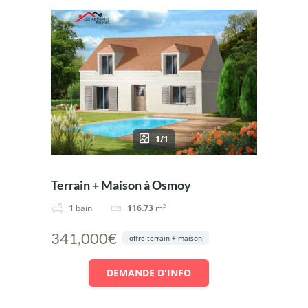
1/1
Terrain + Maison à Osmoy
1
bain
116.73
m²
341,000€
offre terrain + maison
DEMANDE D'INFO