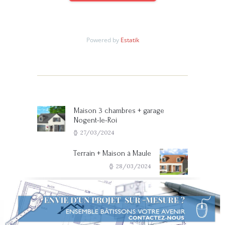
Powered by
Estatik
Navigation de l’article
Maison 3 chambres + garage
Previous post:
Nogent-le-Roi
27/03/2024
Terrain + Maison à Maule
Next post:
28/03/2024