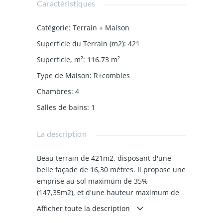
Caractéristiques
Catégorie
:
Terrain + Maison
Superficie du Terrain (m2)
:
421
Superficie, m²
:
116.73
m²
Type de Maison
:
R+combles
Chambres
:
4
Salles de bains
:
1
La description
Beau terrain de 421m2, disposant d'une
belle façade de 16,30 mètres. Il propose une
emprise au sol maximum de 35%
(147,35m2), et d'une hauteur maximum de
8m du sol naturel jusqu'au faîtage. Situé
Afficher toute la description
dans un cadre champêtre, proche du centre