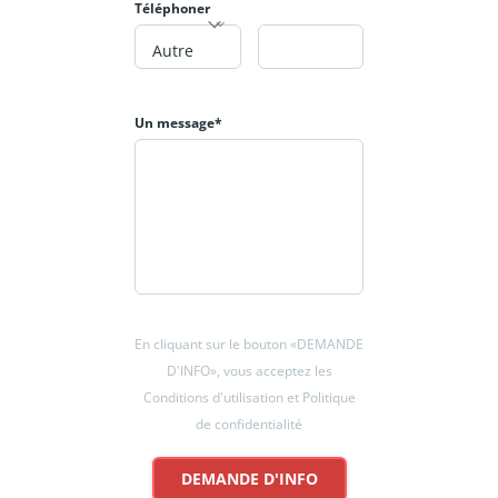
Téléphoner
Contactez
Monsieur Krawczyk au 06 95 67
Autre
28 78.
Offre terrain + maison à partir de 341
Un message*
000
,00 €
En cliquant sur le bouton «DEMANDE
D'INFO», vous acceptez les
Conditions d'utilisation et Politique
de confidentialité
DEMANDE D'INFO