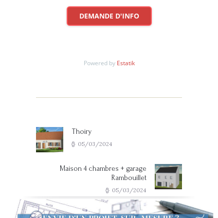
DEMANDE D'INFO
Powered by
Estatik
Navigation de l’article
Thoiry
Previous post:
05/03/2024
Maison 4 chambres + garage
Next post:
Rambouillet
05/03/2024