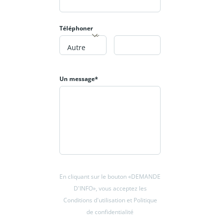
06 63 12 15 13.
Offre terrain + maison à partir de 334
Téléphoner
150,00 €
Autre
Un message*
En cliquant sur le bouton «DEMANDE
D'INFO», vous acceptez les
Conditions d'utilisation et Politique
de confidentialité