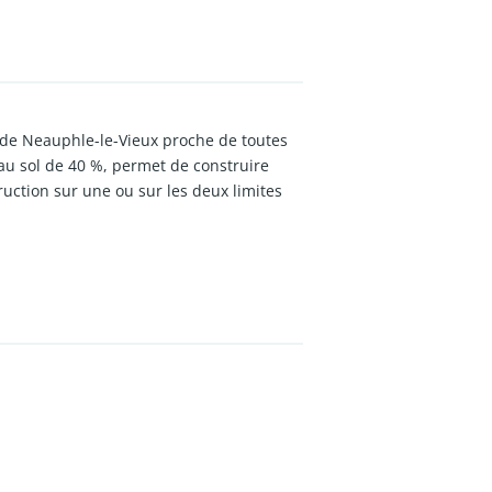
le de Neauphle-le-Vieux proche de toutes
 au sol de 40 %, permet de construire
truction sur une ou sur les deux limites
salle de bain, 1 wc indépendant et 3
conseillés.
Contact au 06 63 12 15 13.