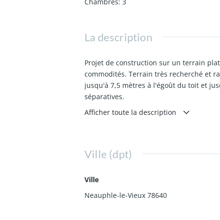
Chambres
:
3
La description
Projet de construction sur un terrain pla
commodités. Terrain très recherché et ra
jusqu'à 7,5 mètres à l'égoût du toit et ju
séparatives.
Afficher toute la description
Nous vous proposons une maison charmant
chambres.
Ville (dpt)
Prenez contact avec nous dès maintenant
Offre à partir de 324 850,00 €
Ville
Neauphle-le-Vieux 78640