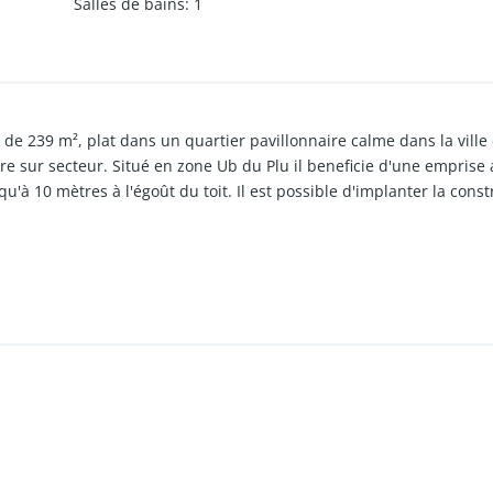
Salles de bains
:
1
t de 239 m², plat dans un quartier pavillonnaire calme dans la vil
re sur secteur. Situé en zone Ub du Plu il beneficie d'une emprise
squ'à 10 mètres à l'égoût du toit. Il est possible d'implanter la cons
e de plein pied avec un espace salon/séjour/cuisine de 38 m², 1 
 pour vous renseigner sur nos méthodes de travail auprès de nos 