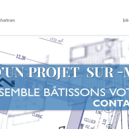
hartrain
Jol